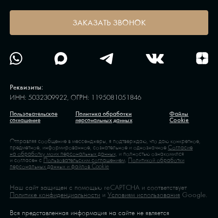
ЗАКАЗАТЬ ЗВОНОК
Реквизиты:
ИНН: 5032309922, ОГРН: 1195081051846
Пользовательское
Политика обработки
Файлы
соглашение
персональных данных
Cookie
Отправляя сообщение в мессенджеры, я подтверждаю, что даю конкретное,
предметное, информированное, сознательное и однозначное
Согласие
на обработку моих персональных данных,
и полностью ознакомился
и согласен с
Пользовательским соглашением,
Политикой обработки
персональных данных и файлов Cookie
Наш сайт защищен с помощью reCAPTCHA и соответствует
Политике конфиденциальности
и
Условиям использования
Google.
Вся представленная информация на сайте не является