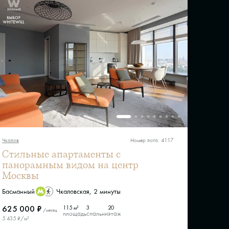
Чкалов
Номер лота: 4117
Стильные апартаменты с
панорамным видом на центр
Москвы
Басманный
Чкаловская, 2 минуты
625 000 ₽
115 м²
3
20
/месяц
площадь
спальни
этаж
5 435 ₽/м²