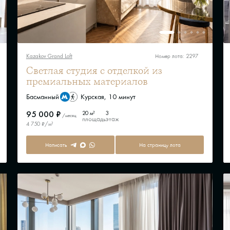
Kazakov Grand Loft
Номер лота: 2297
Светлая студия с отделкой из
премиальных материалов
Басманный
Курская, 10 минут
95 000 ₽
20 м²
3
/месяц
площадь
этаж
4 750 ₽/м²
Написать
На страницу лота