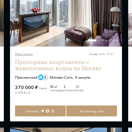
Neva Towers
Номер лота: 5121
Просторные апартаменты с
живописными видом на Москву
Пресненский
Москва-Сити, 4 минуты
370 000 ₽
83 м²
2
31
/месяц
площадь
спальни
этаж
4 458 ₽/м²
Написать
На страницу лота