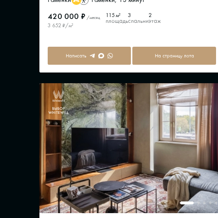
420 000 ₽
115 м²
3
2
/месяц
площадь
спальни
этаж
3 652 ₽/м²
Написать
На страницу лота