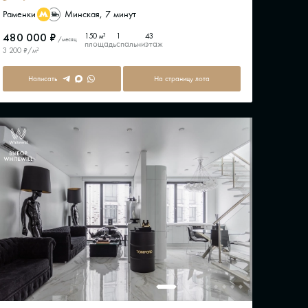
Раменки
Минская, 7 минут
480 000 ₽
150 м²
1
43
/месяц
площадь
спальни
этаж
3 200 ₽/м²
Написать
На страницу лота