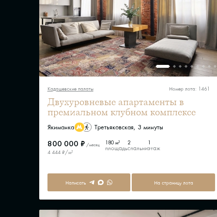
Кадашевские палаты
Номер лота: 1461
Двухуровневые апартаменты в
премиальном клубном комплексе
Якиманка
Третьяковская, 3 минуты
800 000 ₽
180 м²
2
1
/месяц
площадь
спальни
этаж
4 444 ₽/м²
Написать
На страницу лота