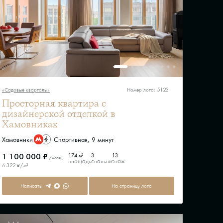
«Садовые кварталы»
Номер лота: 5123
Просторная квартира с
дизайнерской отделкой в
Хамовниках
Хамовники
Спортивная, 9 минут
1 100 000 ₽
174 м²
3
13
/месяц
площадь
спальни
этаж
6 322 ₽/м²
Написать
На страницу лота