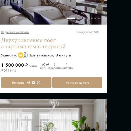
Кадашевские палаты
Номер лота: 510
Двухуровневые лофт-
апартаменты с террасой
Якиманка
Третьяковская, 3 минуты
1 500 000 ₽
165 м²
2
1
/месяц
площадь
спальни
этаж
9 091 ₽/м²
Написать
На страницу лота