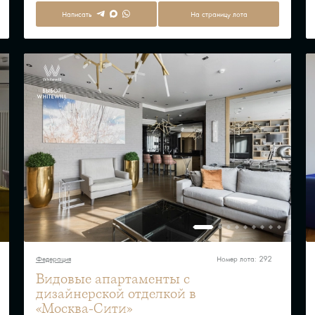
Написать
На страницу лота
Федерация
Номер лота: 292
Видовые апартаменты с
дизайнерской отделкой в
«Москва-Сити»