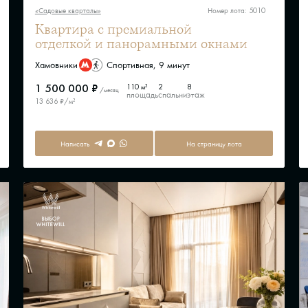
«Садовые кварталы»
Номер лота: 5010
Квартира с премиальной
отделкой и панорамными окнами
Хамовники
Спортивная, 9 минут
1 500 000 ₽
110 м²
2
8
/месяц
площадь
спальни
этаж
13 636 ₽/м²
Написать
На страницу лота