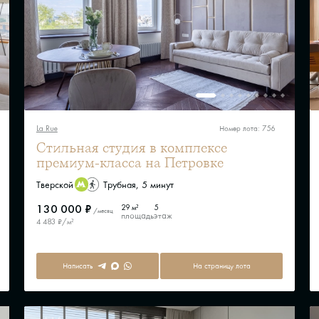
La Rue
Номер лота: 756
Стильная студия в комплексе
премиум-класса на Петровке
Тверской
Трубная, 5 минут
130 000 ₽
29 м²
5
/месяц
площадь
этаж
4 483 ₽/м²
Написать
На страницу лота