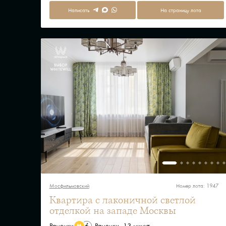
Написать
На страницу лота
Мосфильмовский
Номер лота: 1947
Квартира с лаконичной светлой
отделкой на западе Москвы
Раменки
Раменки, 13 минут