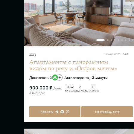
Story
Номер лота: 5301
Апартаменты с панорамным
видом на реку и «Остров мечты»
Даниловский
Автозаводская, 3 минуты
500 000 ₽
130 м²
2
11
/месяц
площадь
спальни
этаж
3 846 ₽/м²
Написать
На страницу лота