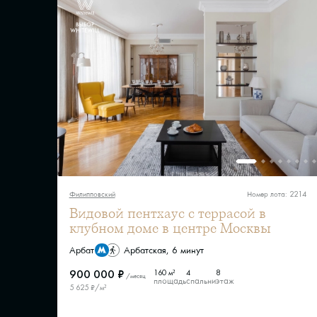
Филипповский
Номер лота: 2214
Видовой пентхаус с террасой в
клубном доме в центре Москвы
Арбат
Арбатская, 6 минут
900 000 ₽
160 м²
4
8
/месяц
площадь
спальни
этаж
5 625 ₽/м²