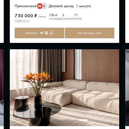
Пресненский
Деловой центр, 1 минута
750 000 ₽
150 м²
2
71
/месяц
площадь
спальни
этаж
5 000 ₽/м²
Написать
На страницу лота