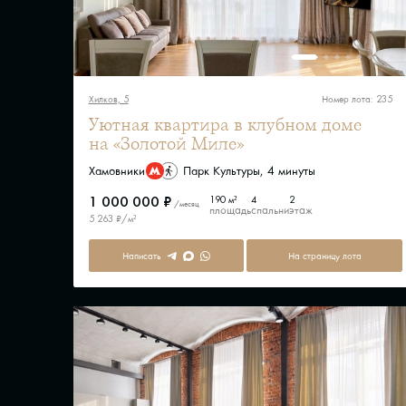
Хилков, 5
Номер лота: 235
Уютная квартира в клубном доме
на «Золотой Миле»
Хамовники
Парк Культуры, 4 минуты
1 000 000 ₽
190 м²
4
2
/месяц
площадь
спальни
этаж
5 263 ₽/м²
Написать
На страницу лота