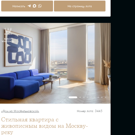
Написать
На страницу лота
«Дом на Мосфильмовской»
Номер лота: 3445
Стильная квартира с
живописным видом на Москву-
реку