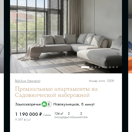
Balchug Viewpoint
Номер лота: 5208
Премиальные апартаменты на
Садовнической набережной
Замоскворечье
Новокузнецкая, 8 минут
1 190 000 ₽
124 м²
2
2
/месяц
площадь
спальни
этаж
9 597 ₽/м²