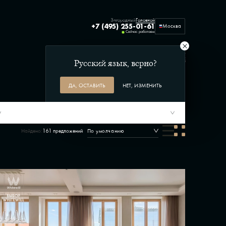
Загородный
Головной
+7 (495) 255-01-61
Москва
Сейчас работаем
Пресненская набережная, 6с2,
башня «Империя»,
3-й подъезд, офис 4315
Русский язык, верно?
ДА, ОСТАВИТЬ
НЕТ, ИЗМЕНИТЬ
По умолчанию
Найдено:
161 предложений