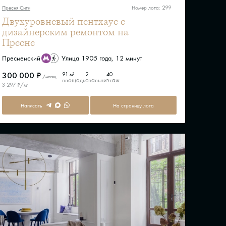
Пресня Сити
Номер лота: 299
Двухуровневый пентхаус с
дизайнерским ремонтом на
Пресне
Пресненский
Улица 1905 года, 12 минут
300 000 ₽
91 м²
2
40
/месяц
площадь
спальни
этаж
3 297 ₽/м²
Написать
На страницу лота