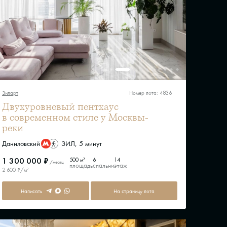
Зиларт
Номер лота: 4836
Двухуровневый пентхаус
в современном стиле у Москвы-
реки
Даниловский
ЗИЛ, 5 минут
1 300 000 ₽
500 м²
6
14
/месяц
площадь
спальни
этаж
2 600 ₽/м²
Написать
На страницу лота