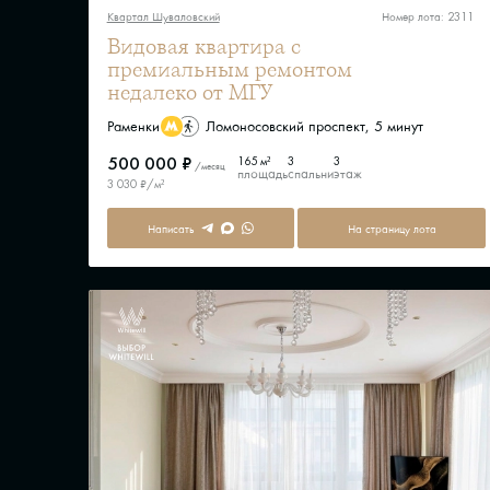
Квартал Шуваловский
Номер лота: 2311
Видовая квартира с
премиальным ремонтом
недалеко от МГУ
Раменки
Ломоносовский проспект, 5 минут
500 000 ₽
165 м²
3
3
/месяц
площадь
спальни
этаж
3 030 ₽/м²
Написать
На страницу лота