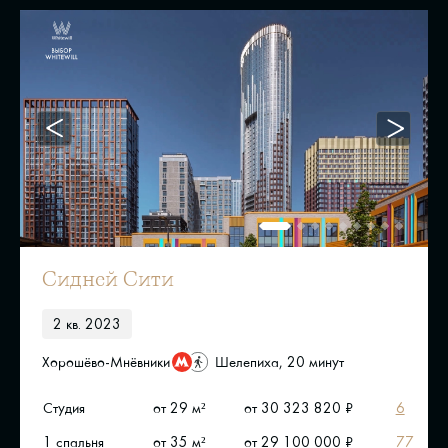
Сидней Сити
2 кв. 2023
Хорошёво-Мнёвники
Шелепиха, 20 минут
Студия
от 29 м²
от 30 323 820 ₽
6
1 спальня
от 35 м²
от 29 100 000 ₽
77