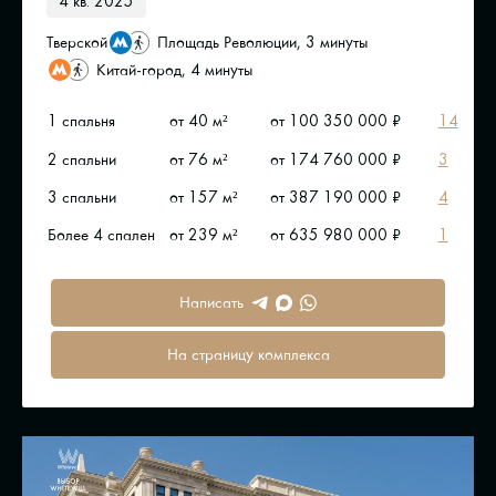
4 кв. 2025
Тверской
Площадь Революции, 3 минуты
Китай-город, 4 минуты
1 спальня
от 40 м²
от 100 350 000 ₽
14
2 спальни
от 76 м²
от 174 760 000 ₽
3
3 спальни
от 157 м²
от 387 190 000 ₽
4
Более 4 спален
от 239 м²
от 635 980 000 ₽
1
Написать
На страницу комплекса