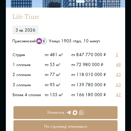
Life Time
3 кв. 2026
Пресненский
Улица 1905 года, 10 минут
Студия
от 481 м²
от 847 770 000 ₽
2
1 спальня
от 55 м²
от 72 980 000 ₽
48
2 спальни
от 77 м²
от 118 010 000 ₽
43
3 спальни
от 95 м²
от 139 780 000 ₽
63
Более 4 спален
от 135 м²
от 166 180 000 ₽
42
Написать
На страницу комплекса