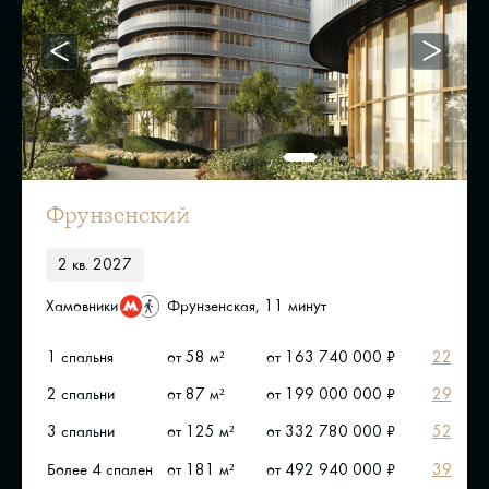
Фрунзенский
2 кв. 2027
Хамовники
Фрунзенская, 11 минут
1 спальня
от 58 м²
от 163 740 000 ₽
22
2 спальни
от 87 м²
от 199 000 000 ₽
29
3 спальни
от 125 м²
от 332 780 000 ₽
52
Более 4 спален
от 181 м²
от 492 940 000 ₽
39