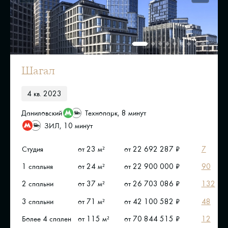
Шагал
4 кв. 2023
Даниловский
Технопарк, 8 минут
ЗИЛ, 10 минут
Студия
от 23 м²
от 22 692 287 ₽
7
1 спальня
от 24 м²
от 22 900 000 ₽
90
2 спальни
от 37 м²
от 26 703 086 ₽
132
3 спальни
от 71 м²
от 42 100 582 ₽
48
Более 4 спален
от 115 м²
от 70 844 515 ₽
12