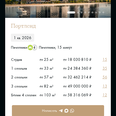
Портленд
1 кв. 2026
Печатники
Печатники, 15 минут
Студия
от 25 м²
от 18 030 810 ₽
15
1 спальня
от 33 м²
от 24 384 360 ₽
35
2 спальни
от 57 м²
от 32 462 214 ₽
56
3 спальни
от 82 м²
от 49 000 000 ₽
13
Более 4 спален
от 103 м²
от 58 316 069 ₽
12
Написать