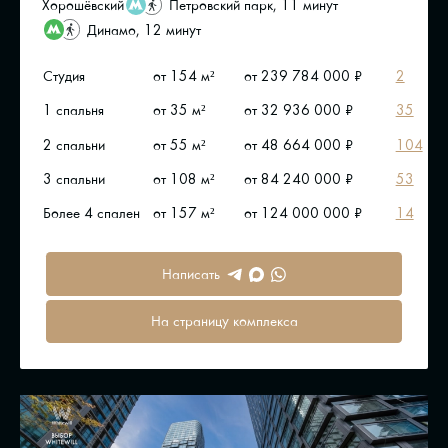
Хорошёвский
Петровский парк, 11 минут
Динамо, 12 минут
Студия
от 154 м²
от 239 784 000 ₽
2
1 спальня
от 35 м²
от 32 936 000 ₽
35
2 спальни
от 55 м²
от 48 664 000 ₽
104
3 спальни
от 108 м²
от 84 240 000 ₽
53
Более 4 спален
от 157 м²
от 124 000 000 ₽
14
Написать
На страницу комплекса