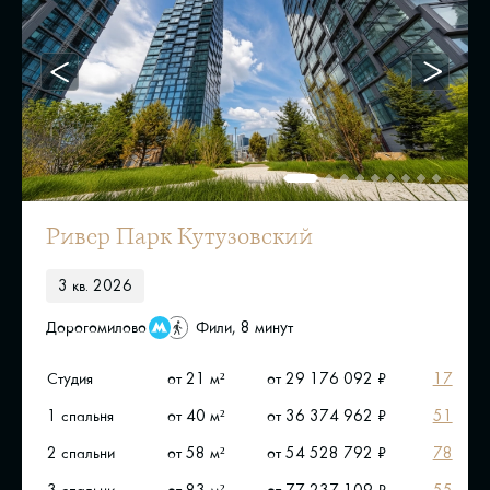
Ривер Парк Кутузовский
3 кв. 2026
Дорогомилово
Фили, 8 минут
Студия
от 21 м²
от 29 176 092 ₽
17
1 спальня
от 40 м²
от 36 374 962 ₽
51
2 спальни
от 58 м²
от 54 528 792 ₽
78