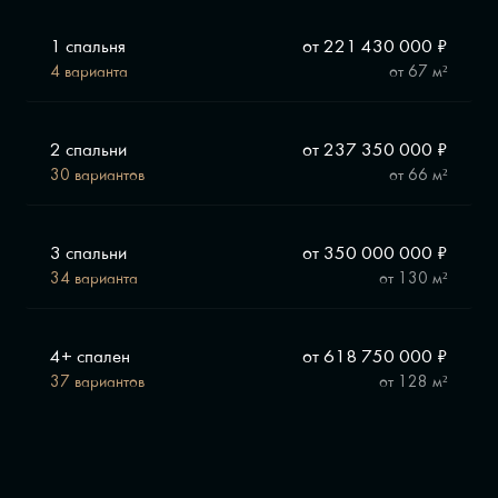
на рынке.
1 спальня
от 221 430 000 ₽
Предусмотрено 109 продуманных планировочных
4 варианта
от
67 м²
решений. Уникальный выбор роскошных вилл, квартир
и пентхаусов. Редкое предложение High Level — квартиры
на предпоследнем этаже с каминами и увеличенными
2 спальни
от 237 350 000 ₽
потолками. На отдельном участке территории
расположены 6 элитных вилл.
30 вариантов
от
66 м²
Управляет бескомпромиссным домом Служба комфорта
Sminex. Она круглосуточно заботится о благополучии
3 спальни
от 350 000 000 ₽
резидентов.
34 варианта
от
130 м²
Девелопер проекта — Sminex, перфекционисты Fine
Development. Компания создаёт совершенные дома:
восхищающие, удобные, красивые, с наилучшим
4+ спален
от 618 750 000 ₽
сервисом.
37 вариантов
от
128 м²