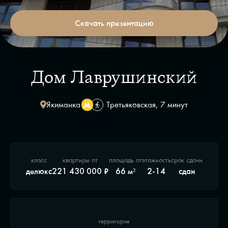
Скачать презентацию
Дом Лаврушинский
Якиманка
Третьяковская, 7 минут
класс
квартиры от
площадь от
этажность
срок сдачи
делюкс
221 430 000 ₽
66 м²
2-14
сдан
территория