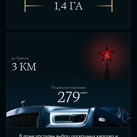
1,4 ГА
до Кремля
3 КМ
Подземная парковка
мест
279
В доме доступен выбор роскошных квартир и