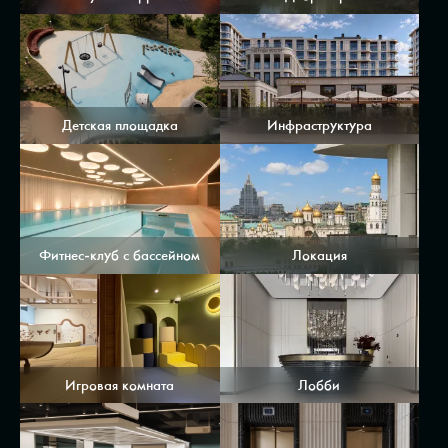
Детская площадка
Инфраструктура
Фитнес-клуб с бассейном
Локация
Игровая комната
Лобби