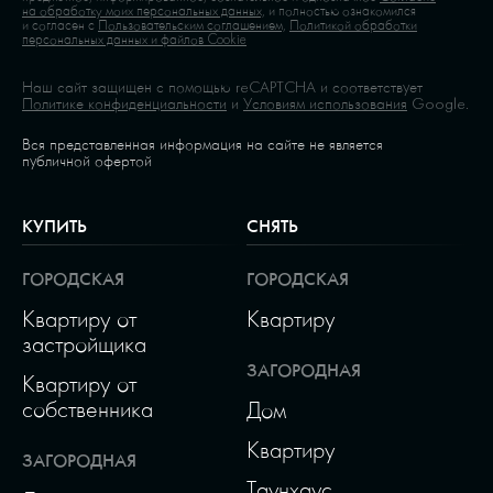
на обработку моих персональных данных,
и полностью ознакомился
и согласен с
Пользовательским соглашением,
Политикой обработки
персональных данных и файлов Cookie
Наш сайт защищен с помощью reCAPTCHA и соответствует
Политике конфиденциальности
и
Условиям использования
Google.
Вся представленная информация на сайте не является
публичной офертой
КУПИТЬ
СНЯТЬ
ГОРОДСКАЯ
ГОРОДСКАЯ
Квартиру от
Квартиру
застройщика
ЗАГОРОДНАЯ
Квартиру от
собственника
Дом
Квартиру
ЗАГОРОДНАЯ
Таунхаус