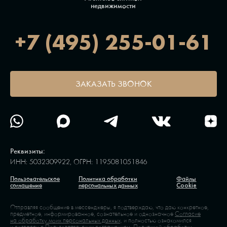
недвижимости
+7 (495) 255-01-61
ЗАКАЗАТЬ ЗВОНОК
Реквизиты:
ИНН: 5032309922, ОГРН: 1195081051846
Пользовательское
Политика обработки
Файлы
соглашение
персональных данных
Cookie
Отправляя сообщение в мессенджеры, я подтверждаю, что даю конкретное,
предметное, информированное, сознательное и однозначное
Согласие
на обработку моих персональных данных,
и полностью ознакомился
и согласен с
Пользовательским соглашением,
Политикой обработки