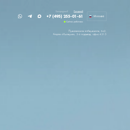
Загородный
Головной
+7 (495) 255-01-61
Москва
Сейчас работаем
Пресненская набережная, 6с2,
башня «Империя»,
3-й подъезд, офис 4315