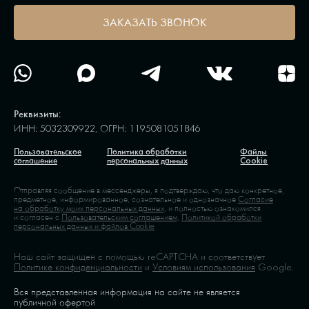
ЗАКАЗАТЬ ЗВОНОК
Реквизиты:
ИНН: 5032309922, ОГРН: 1195081051846
Пользовательское
Политика обработки
Файлы
соглашение
персональных данных
Cookie
Отправляя сообщение в мессенджеры, я подтверждаю, что даю конкретное,
предметное, информированное, сознательное и однозначное
Согласие
на обработку моих персональных данных,
и полностью ознакомился
и согласен с
Пользовательским соглашением,
Политикой обработки
персональных данных и файлов Cookie
Наш сайт защищен с помощью reCAPTCHA и соответствует
Политике конфиденциальности
и
Условиям использования
Google.
Вся представленная информация на сайте не является
публичной офертой