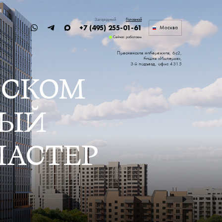
Загородный
Головной
+7 (495) 255-01-61
Москва
Сейчас работаем
Пресненская набережная, 6с2,
башня «Империя»,
3-й подъезд, офис 4315
ВСКОМ
НЫЙ
АСТЕР