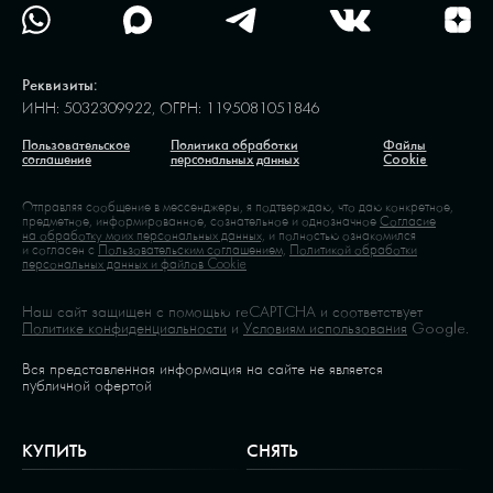
Реквизиты:
ИНН: 5032309922, ОГРН: 1195081051846
Пользовательское
Политика обработки
Файлы
соглашение
персональных данных
Cookie
Отправляя сообщение в мессенджеры, я подтверждаю, что даю конкретное,
предметное, информированное, сознательное и однозначное
Согласие
на обработку моих персональных данных,
и полностью ознакомился
и согласен с
Пользовательским соглашением,
Политикой обработки
персональных данных и файлов Cookie
Наш сайт защищен с помощью reCAPTCHA и соответствует
Политике конфиденциальности
и
Условиям использования
Google.
Вся представленная информация на сайте не является
публичной офертой
КУПИТЬ
СНЯТЬ