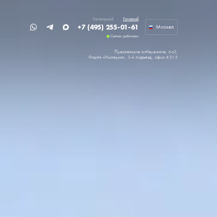
Загородный
Головной
+7 (495) 255-01-61
Москва
Сейчас работаем
Пресненская набережная, 6с2,
башня «Империя»,
3-й подъезд, офис 4315