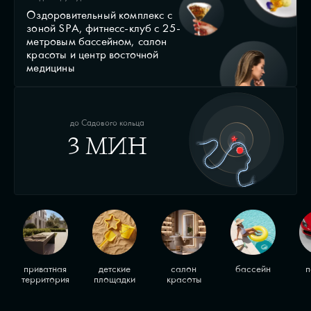
Оздоровительный комплекс с
зоной SPA, фитнесс-клуб с 25-
метровым бассейном, салон
красоты и центр восточной
медицины
до Садового кольца
3 МИН
приватная
детские
салон
бассейн
п
территория
площадки
красоты