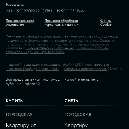
Реквизиты:
ИНН: 5032309922, ОГРН: 1195081051846
Пользовательское
Политика обработки
Файлы
соглашение
персональных данных
Cookie
Отправляя сообщение в мессенджеры, я подтверждаю, что даю конкретное,
предметное, информированное, сознательное и однозначное
Согласие
на обработку моих персональных данных,
и полностью ознакомился
и согласен с
Пользовательским соглашением,
Политикой обработки
персональных данных и файлов Cookie
Наш сайт защищен с помощью reCAPTCHA и соответствует
Политике конфиденциальности
и
Условиям использования
Google.
Вся представленная информация на сайте не является
публичной офертой
КУПИТЬ
СНЯТЬ
ГОРОДСКАЯ
ГОРОДСКАЯ
Квартиру от
Квартиру