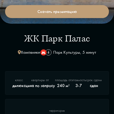
Скачать презентацию
ЖК Парк Палас
Хамовники
Парк Культуры, 5 минут
класс
квартиры от
площадь от
этажность
срок сдачи
делюкс
цена по запросу
240 м²
3-7
сдан
территория