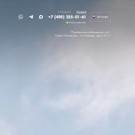
Загородный
Головной
+7 (495) 255-01-61
Москва
Сейчас работаем
Пресненская набережная, 6с2,
башня «Империя»,
3-й подъезд, офис 4315