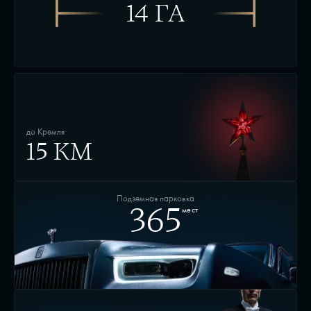
14 ГА
до Кремля
15 КМ
Подземная парковка
мест
365