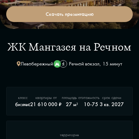
Скачать презентацию
ЖК Мангазея на Речном
Левобережный
Речной вокзал, 15 минут
класс
квартиры от
площадь от
этажность
срок сдачи
бизнес
21 610 000 ₽
27 м²
10-75
3 кв. 2027
территория