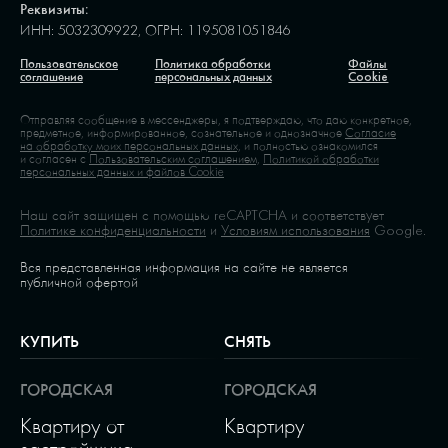
Реквизиты:
ИНН: 5032309922, ОГРН: 1195081051846
Пользовательское
Политика обработки
Файлы
соглашение
персональных данных
Cookie
Отправляя сообщение в мессенджеры, я подтверждаю, что даю конкретное,
предметное, информированное, сознательное и однозначное
Согласие
на обработку моих персональных данных,
и полностью ознакомился
и согласен с
Пользовательским соглашением,
Политикой обработки
персональных данных и файлов Cookie
Наш сайт защищен с помощью reCAPTCHA и соответствует
Политике конфиденциальности
и
Условиям использования
Google.
Вся представленная информация на сайте не является
публичной офертой
КУПИТЬ
СНЯТЬ
ГОРОДСКАЯ
ГОРОДСКАЯ
Квартиру от
Квартиру