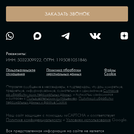
ЗАКАЗАТЬ ЗВОНОК
Реквизиты:
ИНН: 5032309922, ОГРН: 1195081051846
Пользовательское
Политика обработки
Файлы
соглашение
персональных данных
Cookie
Отправляя сообщение в мессенджеры, я подтверждаю, что даю конкретное,
предметное, информированное, сознательное и однозначное
Согласие
на обработку моих персональных данных,
и полностью ознакомился
и согласен с
Пользовательским соглашением,
Политикой обработки
персональных данных и файлов Cookie
Наш сайт защищен с помощью reCAPTCHA и соответствует
Политике конфиденциальности
и
Условиям использования
Google.
Вся представленная информация на сайте не является