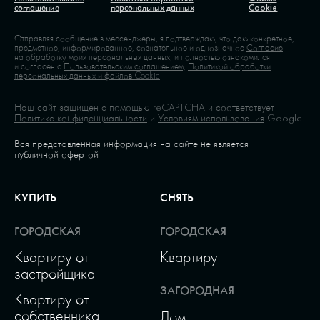
соглашение
персональных данных
Cookie
Отправляя сообщение в мессенджеры, я подтверждаю, что даю конкретное,
предметное, информированное, сознательное и однозначное
Согласие
на обработку моих персональных данных,
и полностью ознакомился
и согласен с
Пользовательским соглашением,
Политикой обработки
персональных данных и файлов Cookie
Наш сайт защищен с помощью reCAPTCHA и соответствует
Политике конфиденциальности
и
Условиям использования
Google.
Вся представленная информация на сайте не является
публичной офертой
КУПИТЬ
СНЯТЬ
ГОРОДСКАЯ
ГОРОДСКАЯ
Квартиру от
Квартиру
застройщика
ЗАГОРОДНАЯ
Квартиру от
собственника
Дом