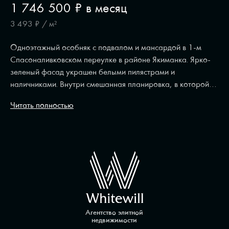
1 746 500 ₽ в месяц
3 493 ₽ / м²
Одноэтажный особняк с подвалом и мансардой в 1-м
Спасоналивковском переулке в районе Якиманка. Ярко-
зеленый фасад украшен белыми пилястрами и
наличниками. Внутри смешанная планировка, в которой
кабинеты сочетаются с помещениями open-space, зоной
Читать полностью
ресепшен и переговорные. Выполнен качественный ремонт
— полы из керамогранита, Armstrong-потолки,
акустические перегородки и панорамные окна с
шумоизоляцией. Проведены центральные коммуникации,
приточно-вытяжная вентиляция и сплит-системы. На
прилегающей закрытой территории организована
наземная парковка на 5 мест. Особняк подходит для
размещения медицинской клиники, офиса или
представительства компании.
Агентство элитной
недвижимости