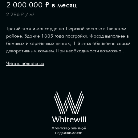
2 000 000 ₽ в месяц
2 296 ₽ / м²
Третий этаж и мансарда на Тверской заставе в Тверском
районе. Здание 1885 года постройки. Фасад выполнен в
бежевых и коричневых цветах, 1-й этаж облицован серым
декоративным камнем. При необходимости возможно
размещение наружной рекламы на фасаде. Открытая
Читать полностью
планировка и отсутствие отделки позволяют обустроить
пространство по своему желанию, благодаря большому
количеству окон, в помещениях достаточно естественного
света. Для удобства передвижения установлен лифт.
Помещения подходят для арендного бизнеса, размещения
шоу-рума и ресторана.
Агентство элитной
недвижимости