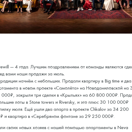
tewill — 4 года. Лучшим поздравлением от команды являются сде
ед вами наши продажи за июль.
радиции начнём с небольших. Продали квартиру в Big time и два
ртамента в новом проекте «Самолёта» на Новоданиловской на 
 000₽, закрыли три сделки в «Крыльях» на 60 800 000₽. Прод
льшие лоты в Stone towers и Riversky, и это плюс 30 100 000₽
опилку июля. Ещё ушли два апарта в проекте Chkalov за 34 200
₽ и квартира в «Серебряном фонтане за 29 250 000₽.
ли своих новых хозяев с нашей помощью апартаменты в Neva