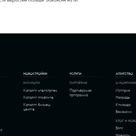
НОВОСТРОЙКИ
УСЛУГИ
АГЕНТСТВО
КАТАЛОГИ
ПАРТНЁРАМ
О КОМПАНИ
Каталог новостроек
Партнёрская
История
программа
Каталог посёлков
Награды
Каталог бизнец-
Команда
центов
Вакансии
БЛОГ И НОВ
Блог
АЯ
Новости