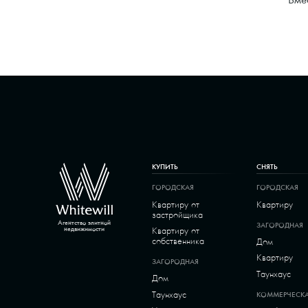
КУПИТЬ
СНЯТЬ
ГОРОДСКАЯ
ГОРОДСКАЯ
Квартиру от
Квартиру
застройщика
Агентство элитной
ЗАГОРОДНАЯ
Квартиру от
недвижимости
собственника
Дом
Квартиру
ЗАГОРОДНАЯ
Таунхаус
Дом
Таунхаус
КОММЕРЧЕСК