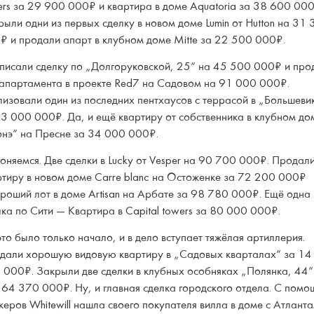
ers за 29 900 000₽ и квартира в доме Aquatoria за 38 600 000
рыли одни из первых сделку в новом доме Lumin от Hutton на 31
₽ и продали апарт в клубном доме Mitte за 22 500 000₽.
писали сделку по „Долгоруковской, 25“ на 45 500 000₽ и про
 апартамента в проекте Red7 на Садовом на 91 000 000₽.
лизовали один из последних пентхаусов с террасой в „Большеви
53 000 000₽. Да, и ещё квартиру от собственника в клубном до
нэ“ на Пресне за 34 000 000₽.
гоняемся. Две сделки в Lucky от Vesper на 90 700 000₽. Продал
ртиру в новом доме Carre blanc на Остоженке за 72 200 000₽
ороший лот в доме Artisan на Арбате за 98 780 000₽. Ещё одна
лка по Сити — Квартира в Capital towers за 80 000 000₽.
то было только начало, и в дело вступает тяжёлая артиллерия.
дали хорошую видовую квартиру в „Садовых кварталах“ за 14
 000₽. Закрыли две сделки в клубных особняках „Полянка, 44“
264 370 000₽. Ну, и главная сделка городского отдела. С пом
керов Whitewill нашла своего покупателя вилла в доме с Атлант