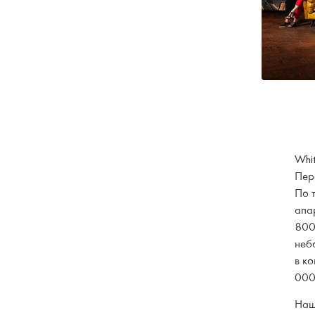
Whi
Пер
По т
апа
800
небо
в к
000
Наш