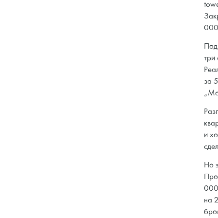
tow
Зак
000
Под
три
Реа
за 
„Мо
Раз
ква
и х
сде
Но э
Про
000
на 
бро