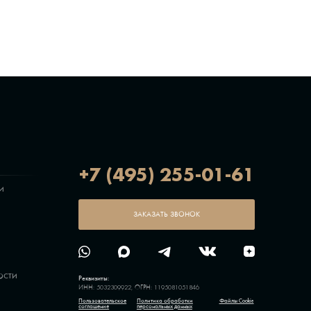
+7 (495) 255-01-61
И
ЗАКАЗАТЬ ЗВОНОК
ОСТИ
Реквизиты:
ИНН: 5032309922, ОГРН: 1195081051846
Пользовательское
Политика обработки
Файлы Cookie
соглашение
персональных данных