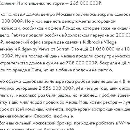
Солянке. И это вишенка на торте — 265 000 000₽.
ько по новым домам центра Москвы получилось закрыть сделок 
 000 000₽. Но у нас ещё есть департаменты загородной
вижимости, особняков и офис в Лондоне, которые тоже не сидел
 дела. Ребята продали особняк в Хохловском переулке за 200 0
, лондонский офис закрыл две сделки в Kidbrooke Village
erkeley и Ridgeway Views от Barratt. Это ещё £1 050 000 или 1
 000₽. Ну и в последний день месяца продали сразу три участк
 строительство домов в сумме на 708 000 000₽. Закрыли ещё п
ок по аренде в Сити, но их в общие продажи не считаю.
ого объема сделок мы за четыре года работы ещё не делали. В 
учились рекордные 2 556 000 000₽. Мы четыре года шли к это
ультату, несколько раз были рядом, но, наконец, пробили завет
етку в два миллиарда продаж за месяц. Наш новый рекорд — лу
арок от всей команды, клиентов, партнёров и застройщиков к д
дения компании. Спасибо, любимые.
 Если вы сильный московский брокер, приходите работать в Whitew
сте вырастем больше. Вакансии на hh.