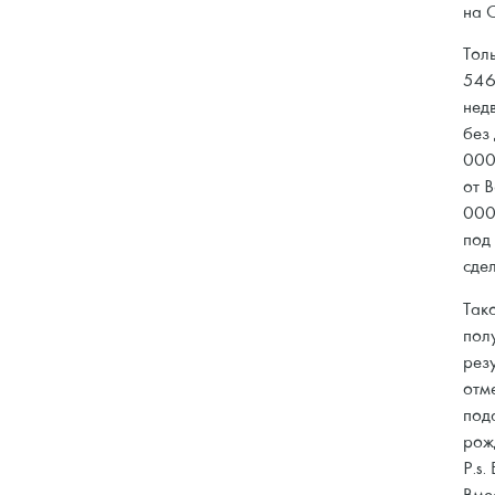
на 
Тол
546
нед
без
000₽
от B
000
под
сдел
Так
пол
рез
отм
под
рож
P.s.
Вме