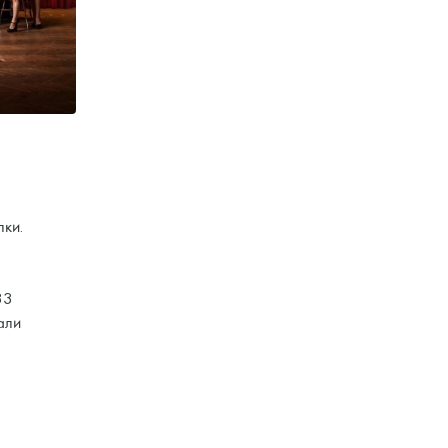
лки.
33
али