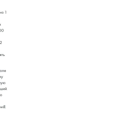
на 1
и
00
02
а
ять
июле
му
ную
чший
ню
ill.