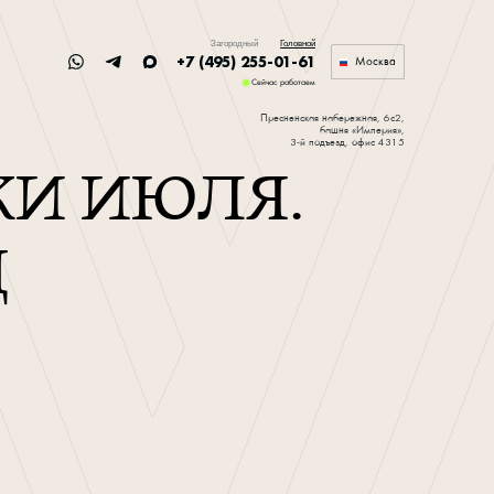
Загородный
Головной
+7 (495) 255-01-61
Москва
Сейчас работаем
Пресненская набережная, 6с2,
башня «Империя»,
3-й подъезд, офис 4315
КИ ИЮЛЯ.
Д