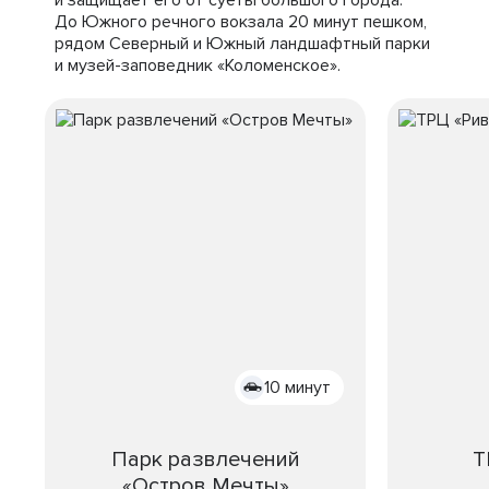
и защищает его от суеты большого города.
До Южного речного вокзала 20 минут пешком,
рядом Северный и Южный ландшафтный парки
и музей-заповедник «Коломенское».
10 минут
Парк развлечений
Т
«Остров Мечты»