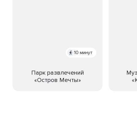
10 минут
Парк развлечений
Муз
«Остров Мечты»
«