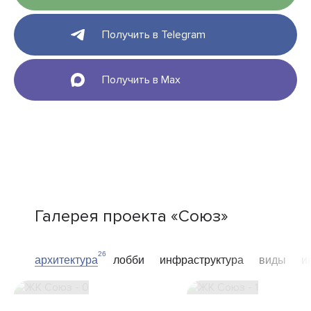
Получить в Telegram
Получить в Max
Галерея проекта «Союз»
26
архитектура
лобби
инфраструктура
виды
и