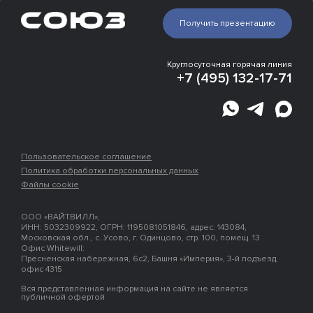
Галерея
Инфраструктура
Получить презентацию
Эксперты о проекте
Расположение
Места рядом
Круглосуточная горячая линия
Застройщик
+7 (495) 132-17-71
Этапы
строительства
Ипотека
Пользовательское соглашение
Политика обработки персональных данных
Файлы cookie
ООО «ВАЙТВИЛЛ»,
ИНН: 5032309922, ОГРН: 1195081051846, адрес: 143084,
Московская обл., с. Усово, г. Одинцово, стр. 100, помещ. 13
Офис Whitewill:
Пресненская набережная, 6с2, Башня «Империя», 3-й подъезд,
офис 4315
Вся представленная информация на сайте не является
публичной офертой