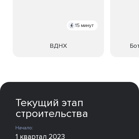
15 минут
ВДНХ
Бо
Текущий этап
строительства
Начало:
1 квартал 2023