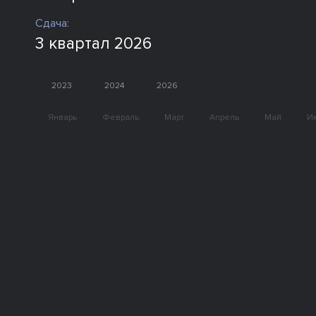
Сдача:
3 квартал 2026
2023
2024
2026
Январь
Февраль
Март
Апрель
Май
И