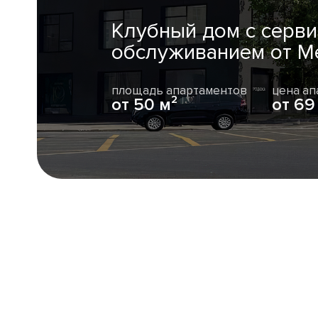
Клубный дом с серв
обслуживанием от Me
площадь апартаментов
цена ап
от
50 м²
от
69