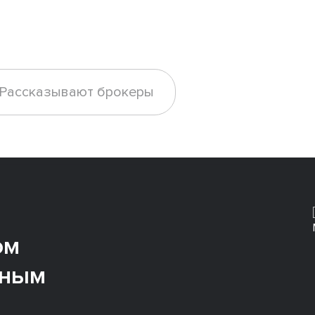
Рассказывают брокеры
ом
ьным