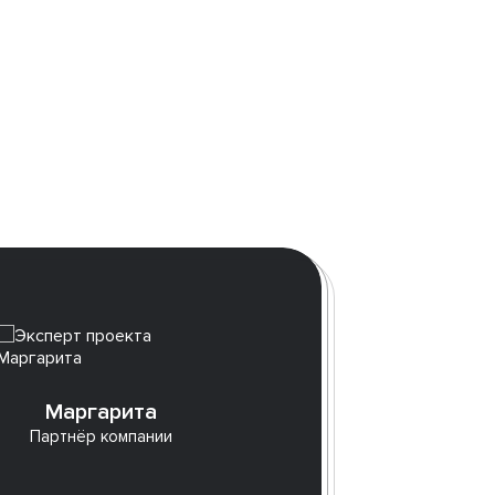
Ап
Маргарита
и 
Партнёр компании
В Roz