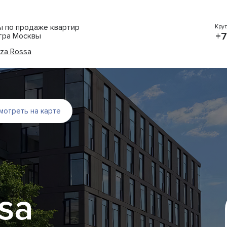
ты по продаже квартир
Кру
+7
тра Москвы
za Rossa
мотреть на карте
sa