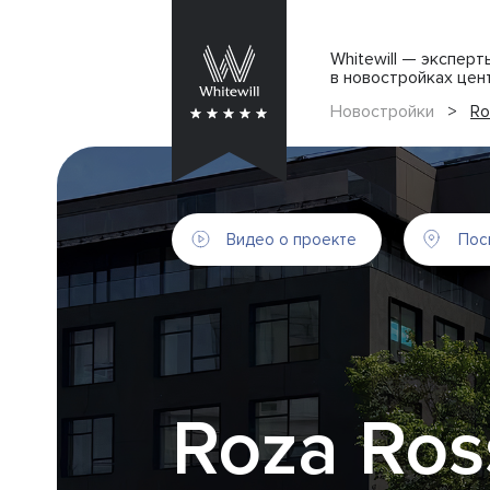
Whitewill — экспер
в новостройках цен
Новостройки
>
Ro
Видео о проекте
Пос
Roza Ros