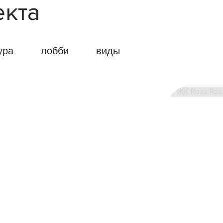
екта
ура
лобби
виды