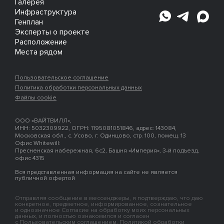
Галерея
Инфраструктура
Генплан
Эксперты о проекте
Расположение
Места рядом
Пользовательское соглашение
Политика обработки персональных данных
Файлы cookie
ООО «ВАЙТВИЛЛ»,
ИНН: 5032309922, ОГРН: 1195081051846, адрес: 143084,
Московская обл., с. Усово, г. Одинцово, стр. 100, помещ. 13
Офис Whitewill:
Пресненская набережная, 6с2, Башня «Империя», 3-й подъезд,
офис 4315
Вся представленная информация на сайте не является
публичной офертой
Отправляя сообщение в мессенджеры, я подтверждаю, что даю
конкретное, предметное, информированное, сознательное
и однозначное Согласие на обработку моих персональных
данных, и полностью ознакомился и согласен
с Пользовательским соглашением, Политикой обработки