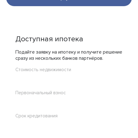
понемногу строятся их авторские высотные дома
с узнаваемыми эркерами и стеклянными фасадами.
Речь о проектах Hide в Раменках, High Life около
Павелецкой площади и River Park Towers
в Дорогомилово. Жилой комплекс «Малая Ордынка 19»
уже сдан и частично заселён.
Доступная ипотека
Подайте заявку на ипотеку и получите решение
сразу из нескольких банков партнёров.
Стоимость недвижимости
Первоначальный взнос
Срок кредитования