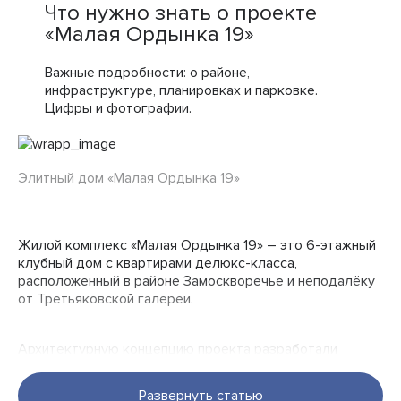
Что нужно знать о проекте
«Малая Ордынка 19»
Важные подробности: о районе,
инфраструктуре, планировках и парковке.
Цифры и фотографии.
Элитный дом «Малая Ордынка 19»
Жилой комплекс «Малая Ордынка 19» – это 6-этажный
клубный дом с квартирами делюкс-класса,
расположенный в районе Замоскворечье и неподалёку
от Третьяковской галереи.
Архитектурную концепцию проекта разработали
эксперты архбюро ADM во главе с его руководителем
Андреем Романовым. Прямо сейчас в центре Москвы
Развернуть статью