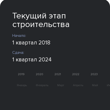
Текущий этап
строительства
Начало:
1 квартал 2018
Сдача:
1 квартал 2024
2019
2020
2021
2022
2023
Январь
Февраль
Март
Апрель
Май
И