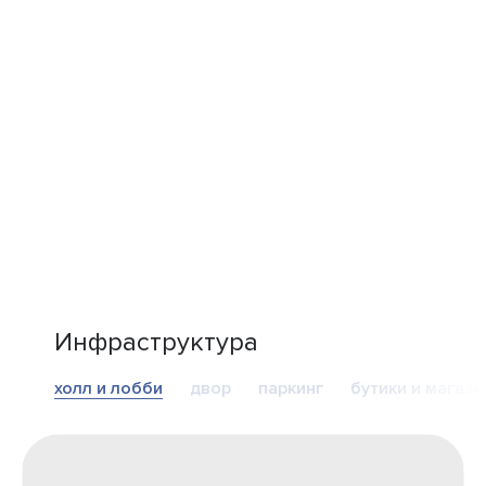
Инфраструктура
холл и лобби
двор
паркинг
бутики и магаз