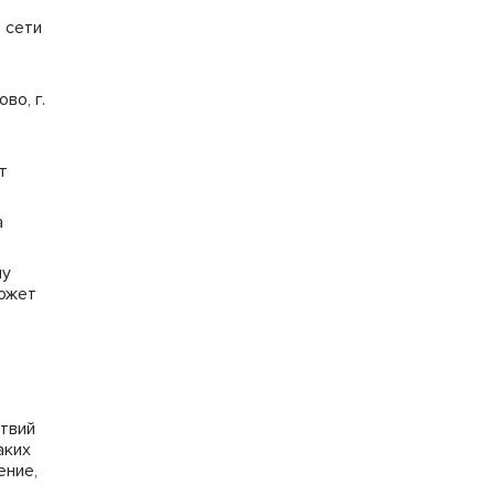
 сети
во, г.
т
а
му
может
ствий
аких
ение,