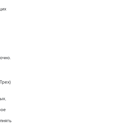
щих
очно.
Трех)
ых,
вое
лнять