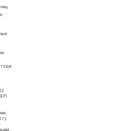
ниц.
н
чные
их
 года;
е
22
971
ми,
.);
.
ющим