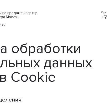
ты по продаже квартир
Кру
+7
тра Москвы
ist
а обработки
льных данных
в Cookie
деления