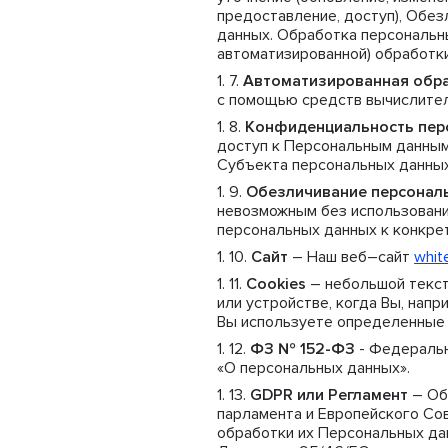
предоставление, доступ), Обез
данных. Обработка персональн
автоматизированной) обработки
Автоматизированная обр
с помощью средств вычислител
Конфиденциальность пер
доступ к Персональным данным
Субъекта персональных данных 
Обезличивание персонал
невозможным без использован
персональных данных к конкре
Сайт
– Наш веб–сайт
white
Cookies
– небольшой текс
или устройстве, когда Вы, нап
Вы используете определенные 
ФЗ № 152-ФЗ
- Федеральн
«О персональных данных».
GDPR или Регламент
– Об
парламента и Европейского Сов
обработки их Персональных да