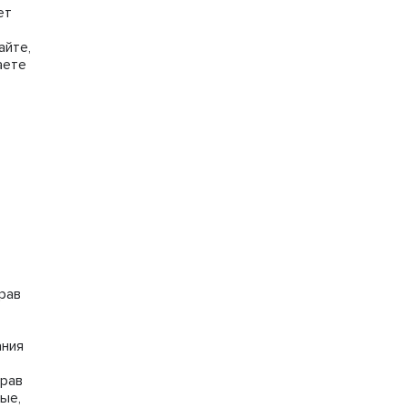
ет
айте,
аете
рав
ания
прав
ые,