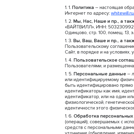
Политика
– настоящая обра
Интернет по адресу:
whitewill.r
Мы, Нас, Наше и пр., а та
«ВАЙТВИЛЛ», ИНН: 5032309922, О
Одинцово, стр. 100, помещ. 13, 
Вы, Ваш, Ваше и пр., а т
Пользовательскому соглашению
Сайт, в порядке и на условиях,
Пользовательское согла
Пользователями, и размещенна
Персональные данные
– л
или идентифицируемому физиче
быть идентифицировано прямо и
идентификаторы как имя, иден
идентификатор, или на один ил
физиологической, генетической
идентичности этого физическог
Обработка персональных
(операций), совершаемых с исп
средств с персональными данны
уточнение (обновление, изменен