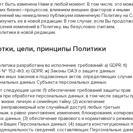
ет быть изменена Нами в любой момент. В том числе, это мож
ших бизнес–процессов, влиянием внешних факторов и иными
менений мы немедленно публикуем измененную Политику на С
изучить ее в новой редакции. В том случае, если Вы продолж
сения изменений в Политику, мы безусловно считаем,
олитики в новой редакции.
тки, цели, принципы Политики
олитика разработана во исполнение требований: a) GDPR; б)
ФЗ № 152-ФЗ; е) GDPR; ж) Законы ОАЭ о защите данных
кже иных законов и подзаконных актов, определяющих случаи
ональных данных Субъекта персональных данных.
т следующие цели: (1) обеспечение требований защиты прав
а при обработке персональных данных, в том числе защиты п
жизни, личную и семейную тайну, (2) исключение
 (неправомерный или случайный доступ) любых третьих
ым, а равно уничтожения, изменения, блокирования, копиров
х данных, (3) обеспечение правового и нормативного режима
я Ваших Персональных данных, (4) защита конституционных 
фиденциальность сведений, составляющих Персональные данн