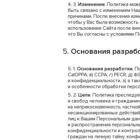
Изменение
. Политика мож
быть связано с изменением На
причинами. После внесения из
чтобы у Вас была возможность 
использование Сайта после вне
что Вы согласны с условиями П
Основания разрабо
Основания разработки
. П
CalOPPA; в) CCPA; г) PECR; д) 
и конфиденциальности, з) а та
и особенности обработки перс
Цели
. Политика преследуе
и свобод человека и гражданин
на неприкосновенность частной 
несанкционированных действий
лиц к Вашим Персональным данн
и распространения персональны
конфиденциальности и контрол
граждан на личную тайну, кон