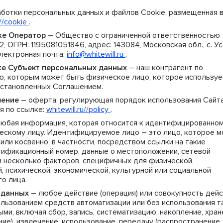
ботки персональных данных и файлов Cookie, размещенная в
u//cookie
.
кже Оператор
– Общество с ограниченной ответственностью
ГРН: 1195081051846, адрес: 143084, Московская обл., с. Усо
электронная почта:
info@whitewill.ru
.
акже Субъект персональных данных
– наш контрагент по
, которым может быть физическое лицо, которое используе
 установленных Соглашением.
шение
– оферта, регулирующая порядок использования Сайт
я по ссылке:
whitewill.ru//policy
.
юбая информация, которая относится к идентифицированно
скому лицу. Идентифицируемое лицо – это лицо, которое 
ли косвенно, в частности, посредством ссылки на такие
тификационный номер, данные о местоположении, сетевой
и несколько факторов, специфичных для физической,
, психической, экономической, культурной или социальной
о лица.
 данных
– любое действие (операция) или совокупность дей
ользованием средств автоматизации или без использования т
ми, включая сбор, запись, систематизацию, накопление, хран
ие), извлечение, использование, передачу (распространение,