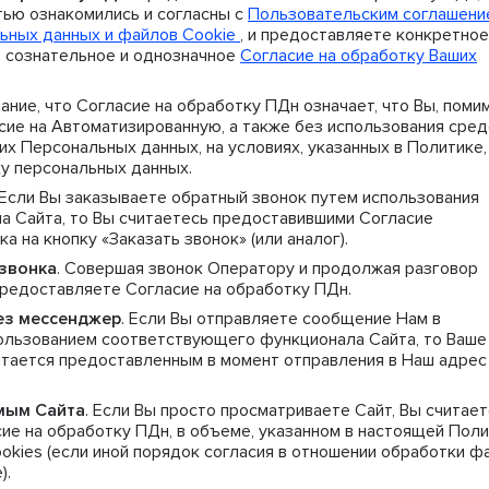
тью ознакомились и согласны с
Пользовательским соглашен
ьных данных и файлов Cookie
, и предоставляете конкретное
 сознательное и однозначное
Согласие на обработку Ваших
ание, что Согласие на обработку ПДн означает, что Вы, поми
сие на Автоматизированную, а также без использования сред
х Персональных данных, на условиях, указанных в Политике,
ку персональных данных.
 Если Вы заказываете обратный звонок путем использования
 Сайта, то Вы считаетесь предоставившими Согласие
а на кнопку «Заказать звонок» (или аналог).
звонка
. Совершая звонок Оператору и продолжая разговор
предоставляете Согласие на обработку ПДн.
ез мессенджер
. Если Вы отправляете сообщение Нам в
пользованием соответствующего функционала Сайта, то Ваше
итается предоставленным в момент отправления в Наш адрес
мым Сайта
. Если Вы просто просматриваете Сайт, Вы считае
е на обработку ПДн, в объеме, указанном в настоящей Пол
okies (если иной порядок согласия в отношении обработки ф
).