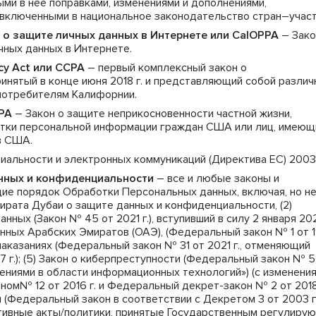
ми в нее поправками, изменениями и дополнениями,
включенными в национальное законодательство стран–участ
 о защите личных данных в Интернете или CalOPPA
– Зако
чных данных в Интернете.
acy Act или CCPA
– первый комплексный закон о
инятый в конце июня 2018 г. и представляющий собой разли
потребителям Калифорнии.
UPA
– Закон о защите неприкосновенности частной жизни,
тки персональной информации граждан США или лиц, имеющ
в США.
иальности и электронных коммуникаций (Директива ЕС) 2003
нных и конфиденциальности
– все и любые законы и
ие порядок Обработки Персональных данных, включая, но н
эмирата Дубаи о защите данных и конфиденциальности, (2)
ных (Закон № 45 от 2021 г.), вступивший в силу 2 января 20
енных Арабских Эмиратов (ОАЭ), (Федеральный закон № 1 от 1
 и наказаниях (Федеральный закон № 31 от 2021 г., отменяющий
 г.); (5) Закон о киберпреступности (Федеральный закон № 5
плениями в области информационных технологий») (с изменения
м№ 12 от 2016 г. и Федеральный декрет-закон № 2 от 2018 г
и (Федеральный закон в соответствии с Декретом 3 от 2003 г
ативные акты/политики, принятые Государственным регулиру