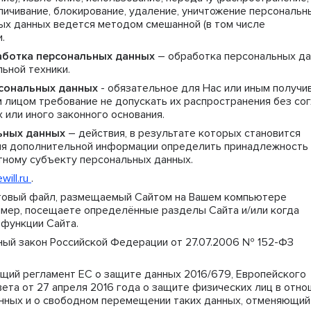
личивание, блокирование, удаление, уничтожение персональн
ых данных ведется методом смешанной (в том числе
.
аботка персональных данных
– обработка персональных д
ьной техники.
сональных данных
- обязательное для Нас или иным получи
 лицом требование не допускать их распространения без со
или иного законного основания.
ьных данных
– действия, в результате которых становится
ия дополнительной информации определить принадлежность
тному субъекту персональных данных.
will.ru
.
товый файл, размещаемый Сайтом на Вашем компьютере
ример, посещаете определённые разделы Сайта и/или когда
функции Сайта.
ый закон Российской Федерации от 27.07.2006 № 152-ФЗ
щий регламент ЕС о защите данных 2016/679, Европейского
ета от 27 апреля 2016 года о защите физических лиц в отно
нных и о свободном перемещении таких данных, отменяющий