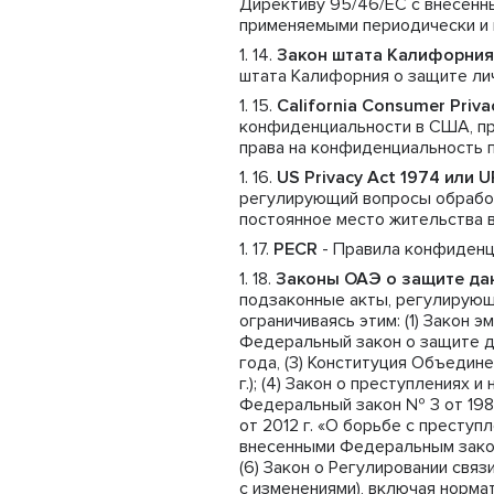
Директиву 95/46/ЕС с внесенны
применяемыми периодически и 
Закон штата Калифорния
штата Калифорния о защите ли
California Consumer Priv
конфиденциальности в США, пр
права на конфиденциальность 
US Privacy Act 1974 или 
регулирующий вопросы обрабо
постоянное место жительства 
PECR
- Правила конфиденц
Законы ОАЭ о защите да
подзаконные акты, регулирующ
ограничиваясь этим: (1) Закон 
Федеральный закон о защите дан
года, (3) Конституция Объедин
г.); (4) Закон о преступлениях
Федеральный закон № 3 от 1987
от 2012 г. «О борьбе с престу
внесенными Федеральным законо
(6) Закон о Регулировании связ
с изменениями), включая норм