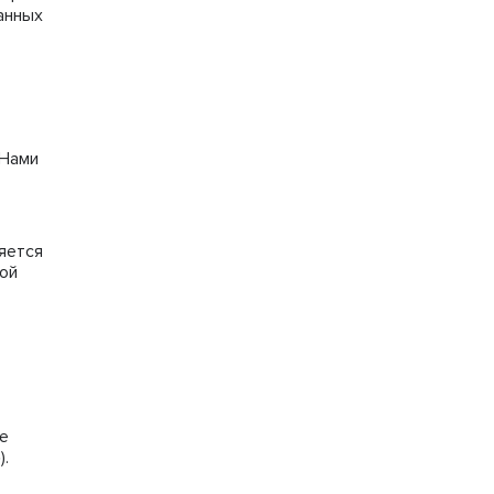
анных
 Нами
яется
ной
е
»
).