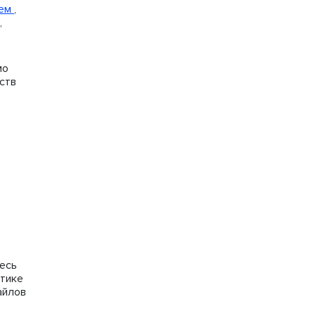
ием
,
,
мо
ств
тесь
итике
айлов