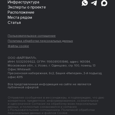
Инфраструктура
Эксперты о проекте
Расположение
Места рядом
Статья
Пользовательское соглашение
Политика обработки персональных данных
Файлы cookie
ООО «ВАЙТВИЛЛ»,
ИНН: 5032309922, ОГРН: 1195081051846, адрес: 143084,
Московская обл., с. Усово, г. Одинцово, стр. 100, помещ. 13
Офис Whitewill:
Пресненская набережная, 6с2, Башня «Империя», 3-й подъезд,
офис 4315
Вся представленная информация на сайте не является
публичной офертой
Отправляя сообщение в мессенджеры, я подтверждаю, что даю
конкретное, предметное, информированное, сознательное
и однозначное Согласие на обработку моих персональных
данных, и полностью ознакомился и согласен
с Пользовательским соглашением, Политикой обработки
персональных данных и файлов Cookie.