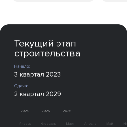
Текущий этап
строительства
Начало:
3 квартал 2023
Сдача:
2 квартал 2029
2024
2025
2026
Январь
Февраль
Март
Апрель
Май
И