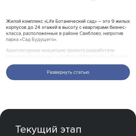
Жилой комплекс «Life Ботанический сад» – это 9 жилых
корпусов до 24 этажей в высоту с квартирами бизнес-
класса, расположенные в районе Свиблово, напротив
парка «Сад Будущего».
Архитектурную концепцию проекта разработали
специалисты японского архбюро Nikken Sekkei. В числе
их ярких работ – офисный центр Anan City в Токусиме,
Medical Centre в Сеуле, небоскрёбы Krisumi в городе
Развернуть статью
Гургаон. Жилой комплекс «Life Ботанический сад» уже
сдан и частично заселён.
Текущий этап