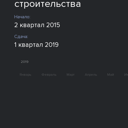
строительства
Начало:
2 квартал 2015
Сдача:
1 квартал 2019
2019
Январь
Февраль
Март
Апрель
Май
И