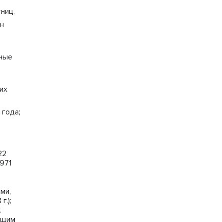
ниц.
н
чные
их
 года;
е
22
971
ми,
.);
.
ющим