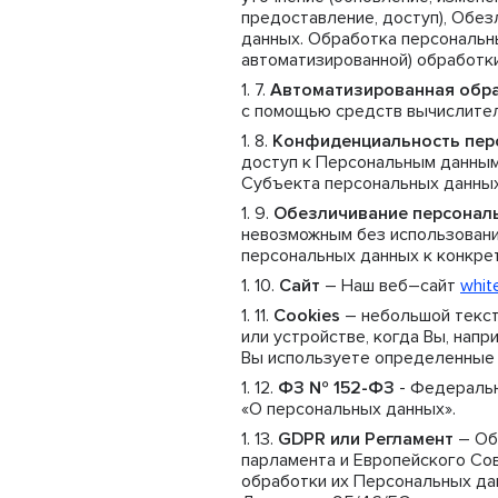
предоставление, доступ), Обез
данных. Обработка персональн
автоматизированной) обработки
Автоматизированная обр
с помощью средств вычислител
Конфиденциальность пер
доступ к Персональным данным
Субъекта персональных данных 
Обезличивание персонал
невозможным без использован
персональных данных к конкре
Сайт
– Наш веб–сайт
white
Cookies
– небольшой текс
или устройстве, когда Вы, нап
Вы используете определенные 
ФЗ № 152-ФЗ
- Федеральн
«О персональных данных».
GDPR или Регламент
– Об
парламента и Европейского Сов
обработки их Персональных да