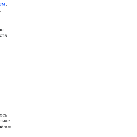
ием
,
,
мо
ств
тесь
итике
айлов