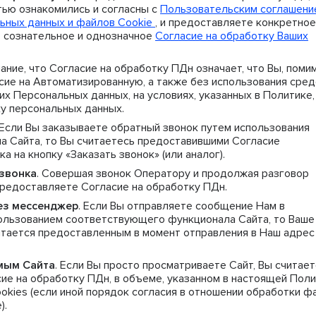
тью ознакомились и согласны с
Пользовательским соглашен
ьных данных и файлов Cookie
, и предоставляете конкретное
 сознательное и однозначное
Согласие на обработку Ваших
ание, что Согласие на обработку ПДн означает, что Вы, поми
сие на Автоматизированную, а также без использования сред
х Персональных данных, на условиях, указанных в Политике,
ку персональных данных.
 Если Вы заказываете обратный звонок путем использования
 Сайта, то Вы считаетесь предоставившими Согласие
а на кнопку «Заказать звонок» (или аналог).
звонка
. Совершая звонок Оператору и продолжая разговор
предоставляете Согласие на обработку ПДн.
ез мессенджер
. Если Вы отправляете сообщение Нам в
пользованием соответствующего функционала Сайта, то Ваше
итается предоставленным в момент отправления в Наш адрес
мым Сайта
. Если Вы просто просматриваете Сайт, Вы считае
е на обработку ПДн, в объеме, указанном в настоящей Пол
okies (если иной порядок согласия в отношении обработки ф
).