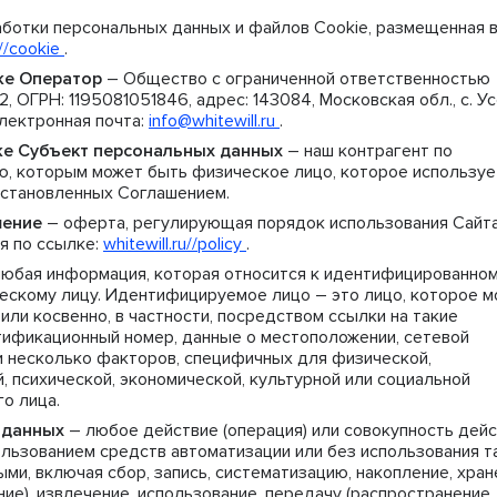
ботки персональных данных и файлов Cookie, размещенная в
u//cookie
.
кже Оператор
– Общество с ограниченной ответственностью
ГРН: 1195081051846, адрес: 143084, Московская обл., с. Усо
электронная почта:
info@whitewill.ru
.
акже Субъект персональных данных
– наш контрагент по
, которым может быть физическое лицо, которое используе
 установленных Соглашением.
шение
– оферта, регулирующая порядок использования Сайт
я по ссылке:
whitewill.ru//policy
.
юбая информация, которая относится к идентифицированно
скому лицу. Идентифицируемое лицо – это лицо, которое 
ли косвенно, в частности, посредством ссылки на такие
тификационный номер, данные о местоположении, сетевой
и несколько факторов, специфичных для физической,
, психической, экономической, культурной или социальной
о лица.
 данных
– любое действие (операция) или совокупность дей
ользованием средств автоматизации или без использования т
ми, включая сбор, запись, систематизацию, накопление, хран
ие), извлечение, использование, передачу (распространение,