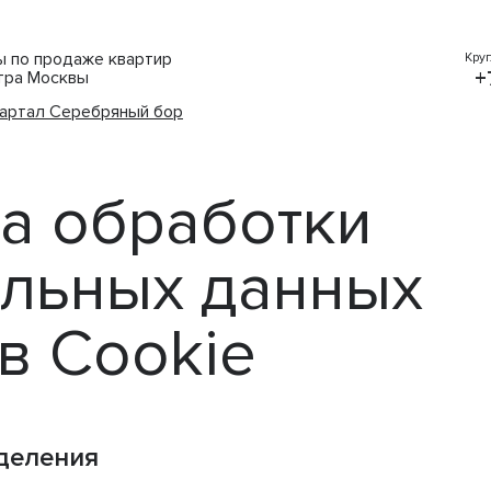
ты по продаже квартир
Кру
+
тра Москвы
артал Серебряный бор
а обработки
льных данных
в Cookie
деления