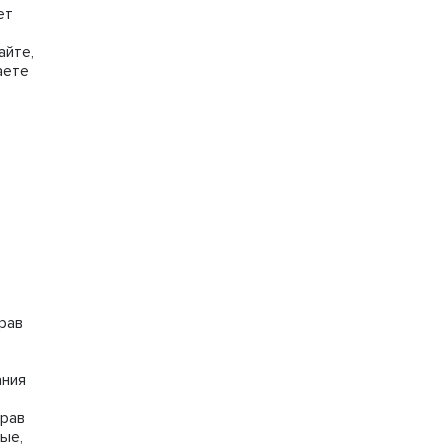
ет
айте,
аете
рав
ания
прав
ые,