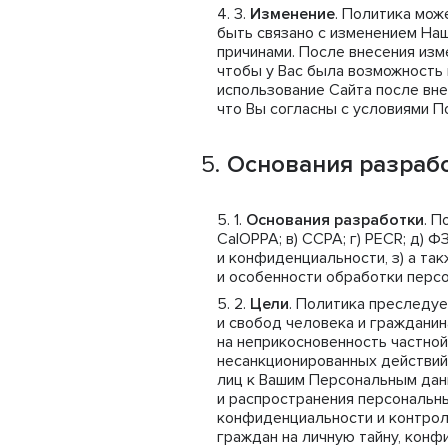
Изменение
. Политика мож
быть связано с изменением На
причинами. После внесения из
чтобы у Вас была возможность 
использование Сайта после вне
что Вы согласны с условиями П
Основания разрабо
Основания разработки
. П
CalOPPA; в) CCPA; г) PECR; д) 
и конфиденциальности, з) а та
и особенности обработки перс
Цели
. Политика преследуе
и свобод человека и гражданин
на неприкосновенность частной 
несанкционированных действий
лиц к Вашим Персональным данн
и распространения персональны
конфиденциальности и контрол
граждан на личную тайну, кон