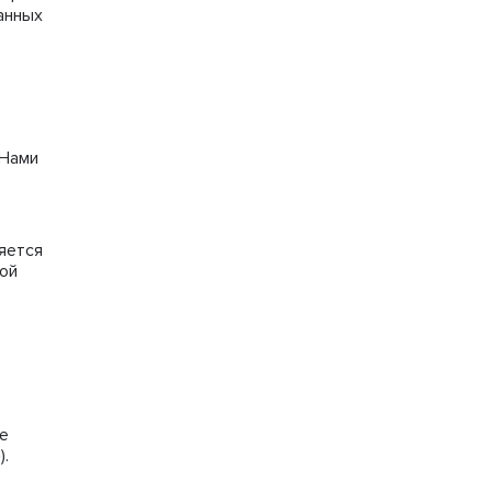
анных
 Нами
яется
ной
е
»
).