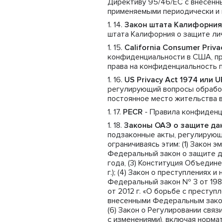
Директиву 95/46/ЕС с внесенны
применяемыми периодически и 
Закон штата Калифорния
штата Калифорния о защите ли
California Consumer Priv
конфиденциальности в США, пр
права на конфиденциальность 
US Privacy Act 1974 или 
регулирующий вопросы обрабо
постоянное место жительства 
PECR
- Правила конфиденц
Законы ОАЭ о защите да
подзаконные акты, регулирующ
ограничиваясь этим: (1) Закон 
Федеральный закон о защите дан
года, (3) Конституция Объедин
г.); (4) Закон о преступлениях
Федеральный закон № 3 от 1987
от 2012 г. «О борьбе с престу
внесенными Федеральным законо
(6) Закон о Регулировании связ
с изменениями), включая норм