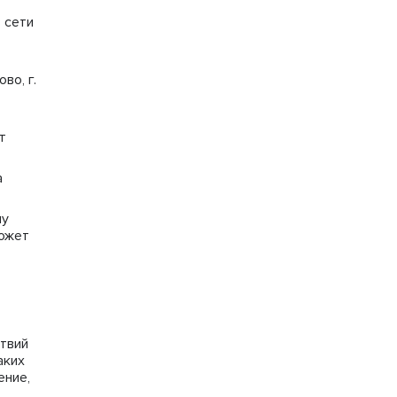
 сети
во, г.
т
а
му
может
ствий
аких
ение,