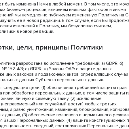
ет быть изменена Нами в любой момент. В том числе, это мож
ших бизнес–процессов, влиянием внешних факторов и иными
менений мы немедленно публикуем измененную Политику на С
изучить ее в новой редакции. В том случае, если Вы продолж
сения изменений в Политику, мы безусловно считаем,
олитики в новой редакции.
тки, цели, принципы Политики
олитика разработана во исполнение требований: a) GDPR; б)
ФЗ № 152-ФЗ; е) GDPR; ж) Законы ОАЭ о защите данных
кже иных законов и подзаконных актов, определяющих случаи
ональных данных Субъекта персональных данных.
т следующие цели: (1) обеспечение требований защиты прав
а при обработке персональных данных, в том числе защиты п
жизни, личную и семейную тайну, (2) исключение
 (неправомерный или случайный доступ) любых третьих
ым, а равно уничтожения, изменения, блокирования, копиров
х данных, (3) обеспечение правового и нормативного режима
я Ваших Персональных данных, (4) защита конституционных 
фиденциальность сведений, составляющих Персональные данн