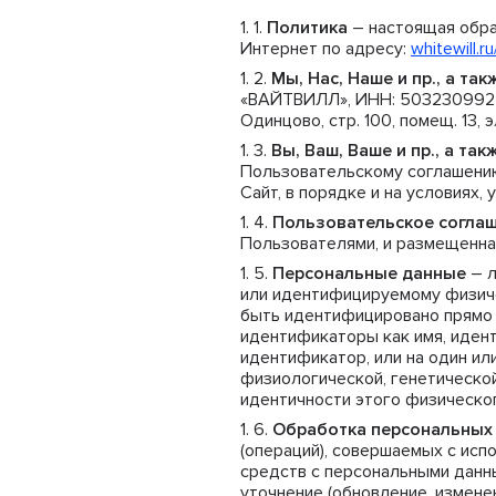
Политика
– настоящая обра
Интернет по адресу:
whitewill.r
Мы, Нас, Наше и пр., а та
«ВАЙТВИЛЛ», ИНН: 5032309922, О
Одинцово, стр. 100, помещ. 13, 
Вы, Ваш, Ваше и пр., а т
Пользовательскому соглашению
Сайт, в порядке и на условиях,
Пользовательское согла
Пользователями, и размещенна
Персональные данные
– л
или идентифицируемому физиче
быть идентифицировано прямо и
идентификаторы как имя, иден
идентификатор, или на один ил
физиологической, генетической
идентичности этого физическог
Обработка персональных
(операций), совершаемых с исп
средств с персональными данны
уточнение (обновление, изменен