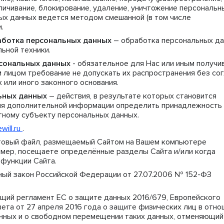
личивание, блокирование, удаление, уничтожение персональн
ых данных ведется методом смешанной (в том числе
.
аботка персональных данных
– обработка персональных д
ьной техники.
сональных данных
- обязательное для Нас или иным получи
 лицом требование не допускать их распространения без со
или иного законного основания.
ьных данных
– действия, в результате которых становится
ия дополнительной информации определить принадлежность
тному субъекту персональных данных.
will.ru
.
товый файл, размещаемый Сайтом на Вашем компьютере
ример, посещаете определённые разделы Сайта и/или когда
функции Сайта.
ый закон Российской Федерации от 27.07.2006 № 152-ФЗ
щий регламент ЕС о защите данных 2016/679, Европейского
ета от 27 апреля 2016 года о защите физических лиц в отно
нных и о свободном перемещении таких данных, отменяющий