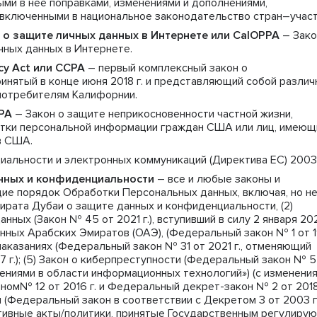
ми в нее поправками, изменениями и дополнениями,
включенными в национальное законодательство стран–участ
 о защите личных данных в Интернете или CalOPPA
– Зако
чных данных в Интернете.
acy Act или CCPA
– первый комплексный закон о
инятый в конце июня 2018 г. и представляющий собой разли
потребителям Калифорнии.
UPA
– Закон о защите неприкосновенности частной жизни,
тки персональной информации граждан США или лиц, имеющ
в США.
иальности и электронных коммуникаций (Директива ЕС) 2003
нных и конфиденциальности
– все и любые законы и
ие порядок Обработки Персональных данных, включая, но н
эмирата Дубаи о защите данных и конфиденциальности, (2)
ных (Закон № 45 от 2021 г.), вступивший в силу 2 января 20
енных Арабских Эмиратов (ОАЭ), (Федеральный закон № 1 от 1
 и наказаниях (Федеральный закон № 31 от 2021 г., отменяющий
 г.); (5) Закон о киберпреступности (Федеральный закон № 5
плениями в области информационных технологий») (с изменения
м№ 12 от 2016 г. и Федеральный декрет-закон № 2 от 2018 г
и (Федеральный закон в соответствии с Декретом 3 от 2003 г
ативные акты/политики, принятые Государственным регулиру