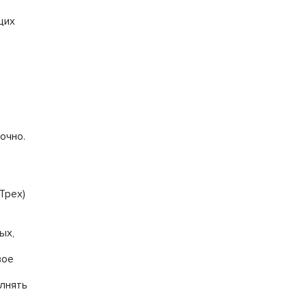
щих
очно.
Трех)
ых,
вое
лнять